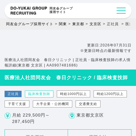
同友会グループ
採用サイト
同友会グループ採用サイト
関東
東京都
文京区
正社員
医療法
更新日:2026年07月31日
※更新日時点の最新情報です
医療法人社団同友会 春日クリニック | 正社員・臨床検査技師の求人情
報詳細(東京都 文京区 | AA0907481686)
医療法人社団同友会 春日クリニック / 臨床検査技師
正社員
臨床検査技師
時給1000円以上
時給1200円以上
子育て支援
大手企業・公的機関
交通費支給
月給 229,500円～
東京都文京区
287,450円