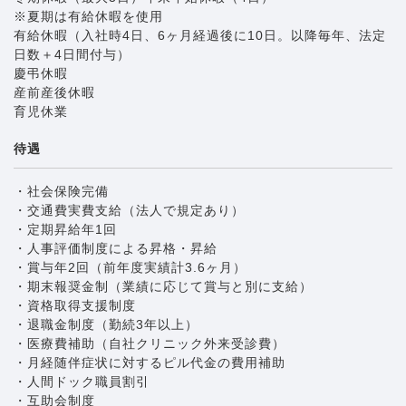
※夏期は有給休暇を使用
有給休暇（入社時4日、6ヶ月経過後に10日。以降毎年、法定
日数＋4日間付与）
慶弔休暇
産前産後休暇
育児休業
待遇
・社会保険完備
・交通費実費支給（法人で規定あり）
・定期昇給年1回
・人事評価制度による昇格・昇給
・賞与年2回（前年度実績計3.6ヶ月）
・期末報奨金制（業績に応じて賞与と別に支給）
・資格取得支援制度
・退職金制度（勤続3年以上）
・医療費補助（自社クリニック外来受診費）
・月経随伴症状に対するピル代金の費用補助
・人間ドック職員割引
・互助会制度