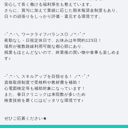
安心して長く働ける福利厚生も整えています。
さらに、賞与に加えて業績に応じた期末報奨金制度もあり、
日々の頑張りをしっかり評価・還元する環境です。
･ﾟ;*:･＼ ワークライフバランス◎ ／*:･ﾟ;*
夜勤なし・日祝定休日で、お休みは年間約123日！
場所が複数路線利用可能な都心部にあり、
残業もほとんどないので、終業後の買い物や食事も楽しめま
す♪
･ﾟ;*:･＼ スキルアップを目指せる！ ／*:･ﾟ;*
資格取得制度で受検料や教材費を補助！
心電図検定等も補助対象になっています！
また、春日クリニックは来院数が多いため
検査技術を磨くにはピッタリな環境です♪
ぜひご応募ください★