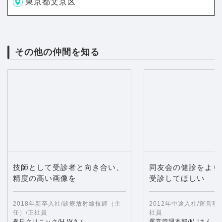
東京都文京区
その他の仲間を知る
技師として受診者と向き合い、
同友会の健診をより
精度の高い画像を
受診してほしい
2018年新卒入社/診療放射線技師（主
2012年中途入社/運営事
任）/正社員
社員
春日クリニック/H.Wさん
運営管理本部/M.Iさん