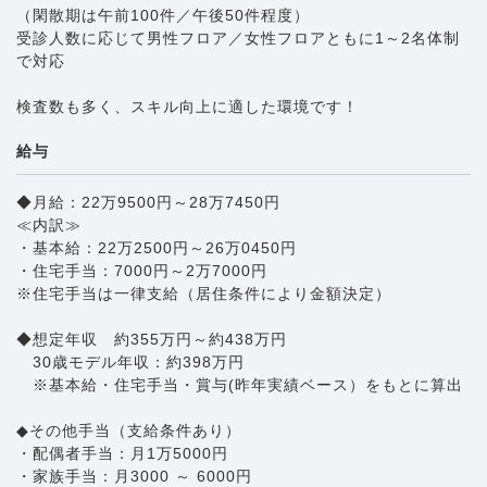
（閑散期は午前100件／午後50件程度）
受診人数に応じて男性フロア／女性フロアともに1～2名体制
で対応
検査数も多く、スキル向上に適した環境です！
給与
◆月給：22万9500円～28万7450円
≪内訳≫
・基本給：22万2500円～26万0450円
・住宅手当：7000円～2万7000円
※住宅手当は一律支給（居住条件により金額決定）
◆想定年収 約355万円～約438万円
30歳モデル年収：約398万円
※基本給・住宅手当・賞与(昨年実績ベース）をもとに算出
◆その他手当（支給条件あり）
・配偶者手当：月1万5000円
・家族手当：月3000 ～ 6000円